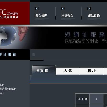
登入管理
申請加入
網站目錄
貢 獻
人 氣
轉 址
轉址
.tw網站登錄轉址
表
本日 Hit
1