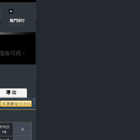
熱門排行
導 出
平均日
0
Hit