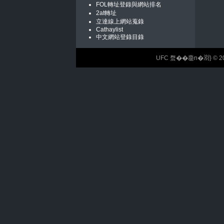
FOL轉址登錄與網站排名
2at轉址
立達線上網站蒐錄
Cathaylist
中文網站登錄目錄
UFC 蝥��麢n�𣶹} © 2026