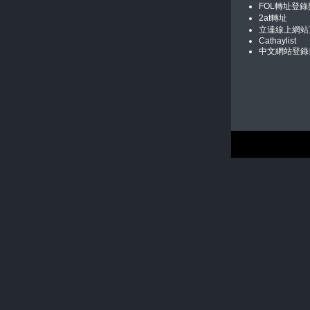
FOL轉址登
2at轉址
立達線上網站
Cathaylist
中文網站登錄