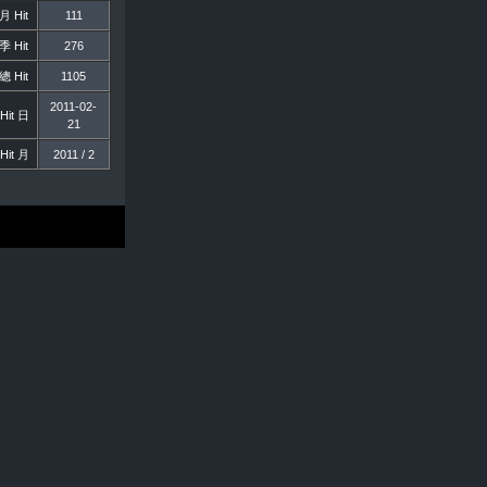
 Hit
111
 Hit
276
 Hit
1105
2011-02-
Hit 日
21
Hit 月
2011 / 2