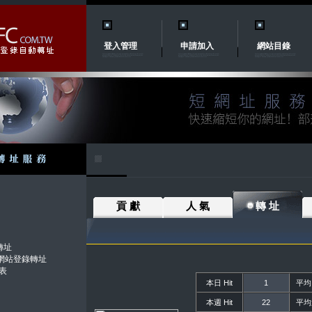
登入管理
申請加入
網站目錄
貢 獻
人 氣
轉 址
轉址
.tw網站登錄轉址
表
本日 Hit
1
平均日
本週 Hit
22
平均週