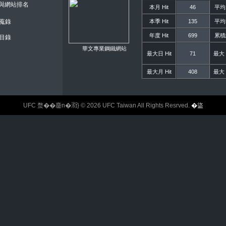
錄與網站排名
本月 Hit
46
平均月
本季 Hit
135
平均季
蒐錄
年度 Hit
699
累積總
目錄
華文專業鋼鐵網站
最大日 Hit
71
最大 
最大月 Hit
408
最大 
UFC 蝥��麢n�𣶹} © 2026 UFC Taiwan All Rights Resrved.
�盜