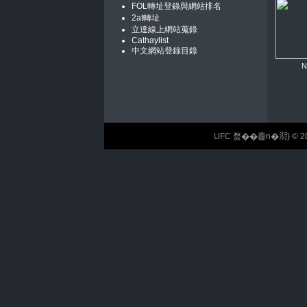
FOL轉址登錄與網站排名
2at轉址
立達線上網站蒐錄
Cathaylist
中文網站登錄目錄
N
UFC 蝥��麢n�𣶹} © 2026