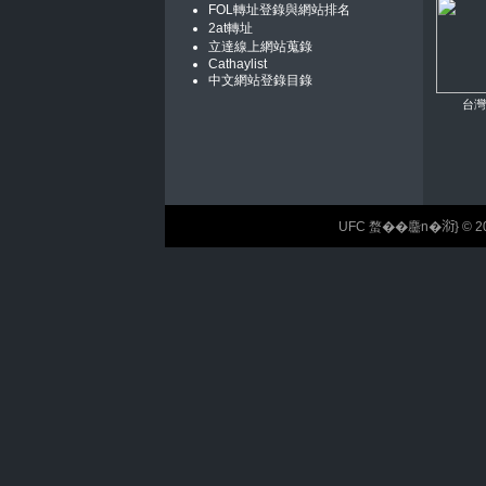
FOL轉址登錄與網站排名
2at轉址
立達線上網站蒐錄
Cathaylist
中文網站登錄目錄
台灣
UFC 蝥��麢n�𣶹} © 2026