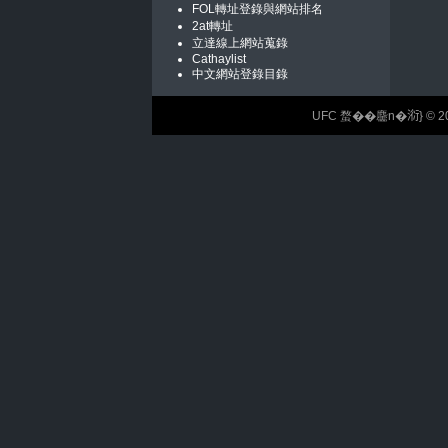
FOL轉址登錄與網站排名
2at轉址
立達線上網站蒐錄
Cathaylist
中文網站登錄目錄
UFC 蝥��麢n�𣶹} © 2026