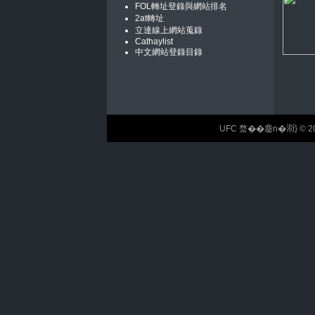
FOL轉址登錄與網站排名
2at轉址
立達線上網站蒐錄
Cathaylist
中文網站登錄目錄
UFC 蝥��麢n�𣶹} © 2026