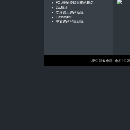
FOL轉址登錄與網站排名
2at轉址
立達線上網站蒐錄
Cathaylist
中文網站登錄目錄
UFC 蝥��麢n�𣶹} © 2026