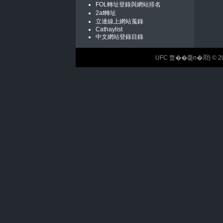
FOL轉址登錄與網站排名
2at轉址
立達線上網站蒐錄
Cathaylist
中文網站登錄目錄
UFC 蝥��麢n�𣶹} © 2026