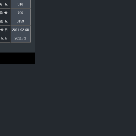
 Hit
316
 Hit
790
 Hit
3159
it 日
2011-02-08
it 月
2011 / 2