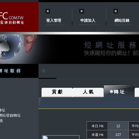
登入管理
申請加入
網站目錄
貢 獻
人 氣
轉 址
轉址
.tw網站登錄轉址
表
本日 Hit
12
平均日
本週 Hit
227
平均週