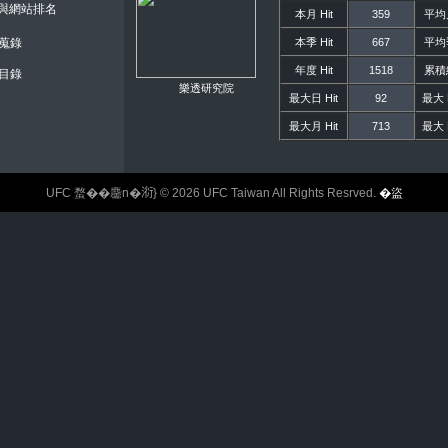
錄與網站排名
本月 Hit
359
平均月
本季 Hit
667
平均季
蒐錄
年度 Hit
1518
累積總
目錄
樂透研究院
最大日 Hit
92
最大 H
最大月 Hit
713
最大 H
UFC 蝥��麢n�𣶹} © 2026 UFC Taiwan All Rights Resrved.
�盜