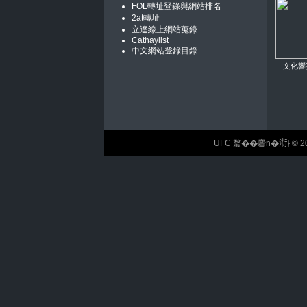
FOL轉址登錄與網站排名
2at轉址
立達線上網站蒐錄
Cathaylist
中文網站登錄目錄
文化響
UFC 蝥��麢n�𣶹} © 2026