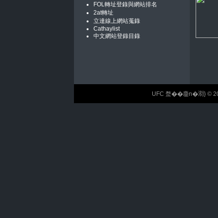
FOL轉址登錄與網站排名
2at轉址
立達線上網站蒐錄
Cathaylist
中文網站登錄目錄
UFC 蝥��麢n�𣶹} © 2026