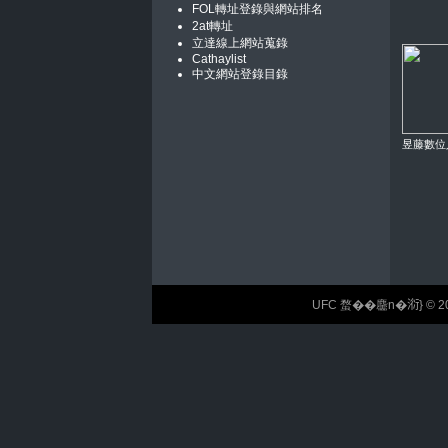
FOL轉址登錄與網站排名
2at轉址
立達線上網站蒐錄
Cathaylist
中文網站登錄目錄
昱藤數位
UFC 蝥��麢n�𣶹} © 2026