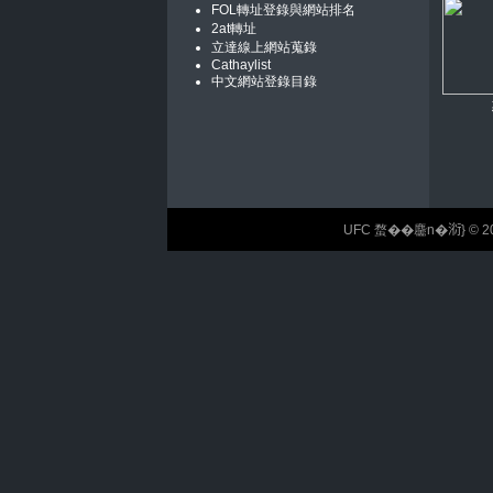
FOL轉址登錄與網站排名
2at轉址
立達線上網站蒐錄
Cathaylist
中文網站登錄目錄
UFC 蝥��麢n�𣶹} © 2026