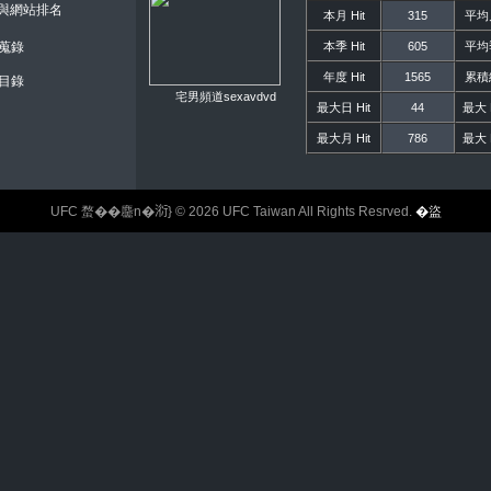
錄與網站排名
本月 Hit
315
平均月
本季 Hit
605
平均季
蒐錄
年度 Hit
1565
累積總
目錄
宅男頻道sexavdvd
最大日 Hit
44
最大 H
最大月 Hit
786
最大 H
UFC 蝥��麢n�𣶹} © 2026 UFC Taiwan All Rights Resrved.
�盜