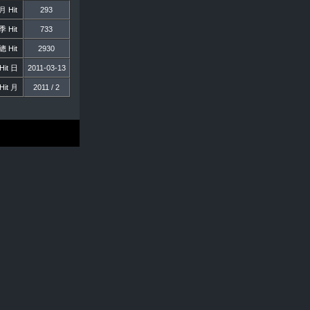
 Hit
293
 Hit
733
 Hit
2930
it 日
2011-03-13
it 月
2011 / 2