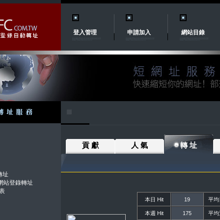
登入管理
申請加入
網站目錄
貢 獻
人 氣
轉 址
轉址
.tw網站登錄轉址
表
本日 Hit
19
平均日
本週 Hit
175
平均週