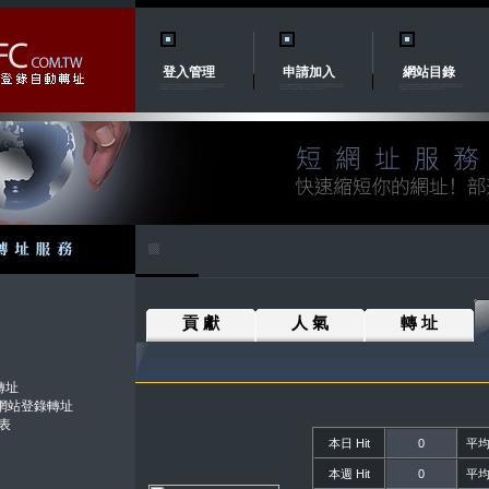
登入管理
申請加入
網站目錄
貢 獻
人 氣
轉 址
轉址
.tw網站登錄轉址
表
本日 Hit
0
平均日
本週 Hit
0
平均週