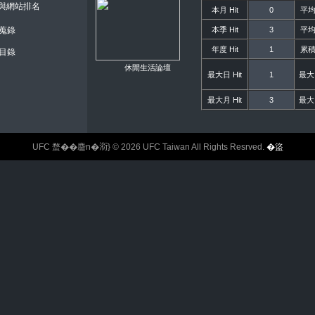
錄與網站排名
本月 Hit
0
平均月
本季 Hit
3
平均季
蒐錄
年度 Hit
1
累積總
目錄
休閒生活論壇
最大日 Hit
1
最大 
最大月 Hit
3
最大 
UFC 蝥��麢n�𣶹} © 2026 UFC Taiwan All Rights Resrved.
�盜