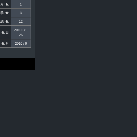
 Hit
1
 Hit
3
 Hit
12
2010-08-
Hit 日
26
Hit 月
2010 / 9