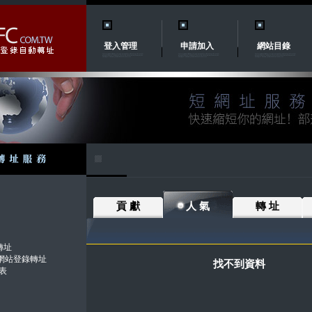
登入管理
申請加入
網站目錄
貢 獻
人 氣
轉 址
轉址
.tw網站登錄轉址
找不到資料
表