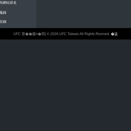
錄與網站排名
蒐錄
目錄
UFC 蝥��麢n�𣶹} © 2026 UFC Taiwan All Rights Resrved.
�盜