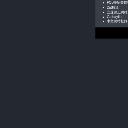
FOL轉址登
2at轉址
立達線上網站
Cathaylist
中文網站登錄