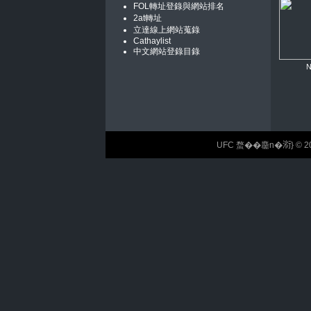
FOL轉址登錄與網站排名
2at轉址
立達線上網站蒐錄
Cathaylist
中文網站登錄目錄
UFC 蝥��麢n�𣶹} © 2026