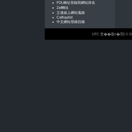
FOL轉址登錄與網站排名
2at轉址
立達線上網站蒐錄
Cathaylist
中文網站登錄目錄
UFC 蝥��麢n�𣶹} © 2026