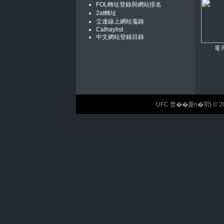
FOL轉址登錄與網站排名
2at轉址
立達線上網站蒐錄
Cathaylist
中文網站登錄目錄
電
UFC 蝥��麢n�𣶹} © 2026