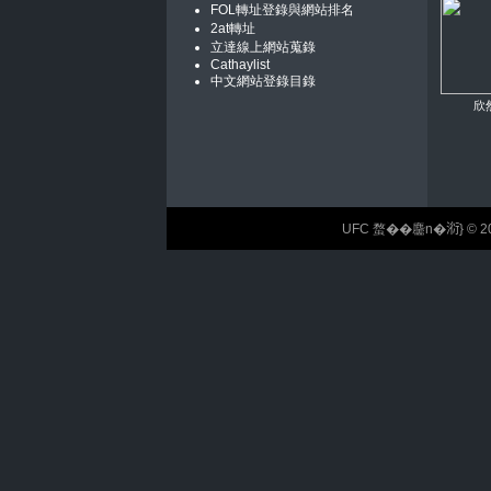
FOL轉址登錄與網站排名
2at轉址
立達線上網站蒐錄
Cathaylist
中文網站登錄目錄
欣
UFC 蝥��麢n�𣶹} © 2026