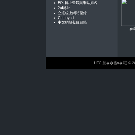
FOL轉址登錄與網站排名
2at轉址
立達線上網站蒐錄
Cathaylist
中文網站登錄目錄
麥
UFC 蝥��麢n�𣶹} © 2026