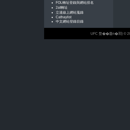
FOL轉址登錄與網站排名
2at轉址
立達線上網站蒐錄
Cathaylist
中文網站登錄目錄
UFC 蝥��麢n�𣶹} © 2026