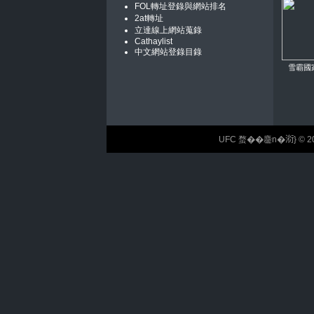
FOL轉址登錄與網站排名
2at轉址
立達線上網站蒐錄
Cathaylist
中文網站登錄目錄
雪霸國
UFC 蝥��麢n�𣶹} © 2026