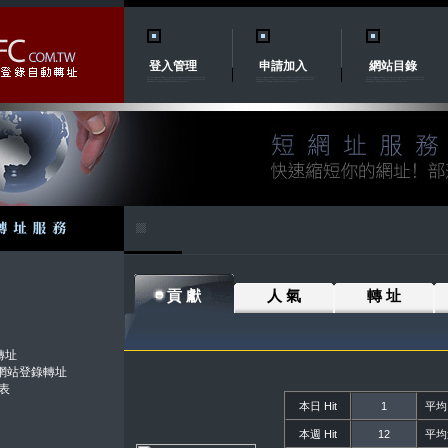
登入管理
申請加入
網站目錄
貢 獻
人 氣
轉 址
轉址
.tw網站登錄轉址
表
本日 Hit
1
平均日
本週 Hit
12
平均週