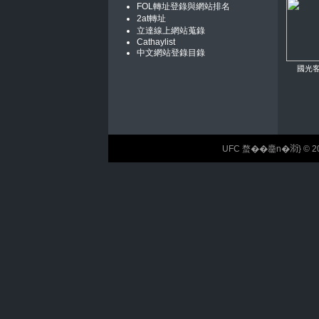
FOL轉址登錄與網站排名
2at轉址
立達線上網站蒐錄
Cathaylist
中文網站登錄目錄
國光
UFC 蝥��麢n�𣶹} © 2026