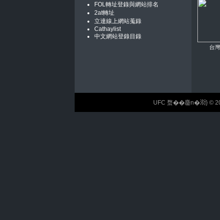
FOL轉址登錄與網站排名
2at轉址
立達線上網站蒐錄
Cathaylist
中文網站登錄目錄
台灣
UFC 蝥��麢n�𣶹} © 2026