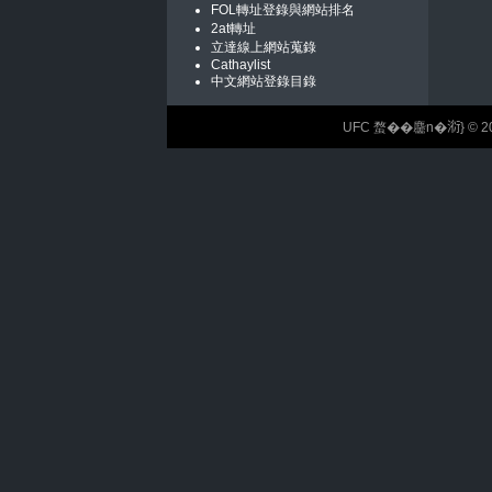
FOL轉址登錄與網站排名
2at轉址
立達線上網站蒐錄
Cathaylist
中文網站登錄目錄
UFC 蝥��麢n�𣶹} © 2026