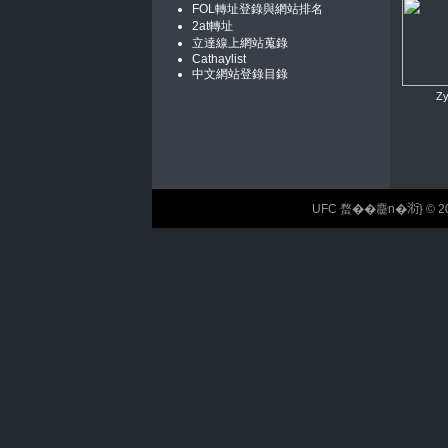
FOL轉址登錄與網站排名
2at轉址
立達線上網站蒐錄
Cathaylist
中文網站登錄目錄
Z
UFC 蝥��麢n�𣶹} © 2026